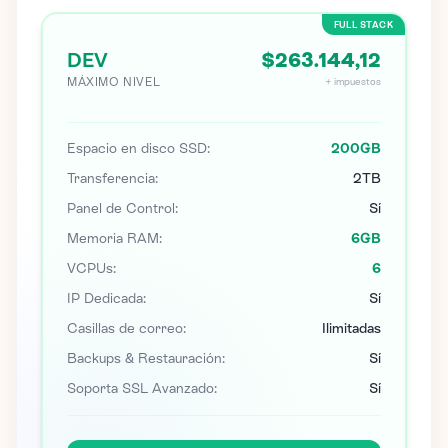
FULL STACK
DEV
$263.144,12
MÁXIMO NIVEL
+ impuestos
Espacio en disco SSD:
200GB
Transferencia:
2TB
Panel de Control:
Sí
Memoria RAM:
6GB
VCPUs:
6
IP Dedicada:
Sí
Casillas de correo:
Ilimitadas
Backups & Restauración:
Sí
Soporta SSL Avanzado:
Sí