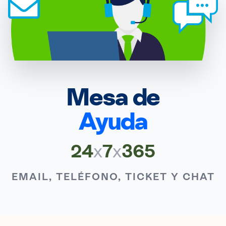
Mesa de
Ayuda
24
x
7
x
365
EMAIL, TELÉFONO, TICKET Y CHAT